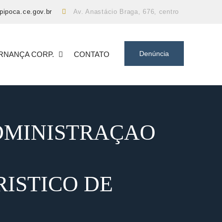
pipoca.ce.gov.br
Av. Anastácio Braga, 676, centro
Denúncia
RNANÇA CORP.
CONTATO
DMINISTRAÇAO
ISTICO DE