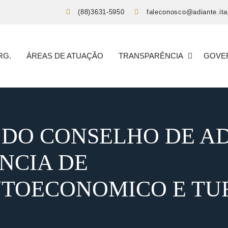
(88)3631-5950
faleconosco@adiante.ita
RG.
ÁREAS DE ATUAÇÃO
TRANSPARÊNCIA
GOVE
 DO CONSELHO DE A
NCIA DE
TOECONOMICO E TUR