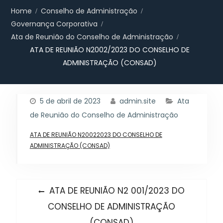
Home
Conselho de Administração
Governança Corporativa
Ata de Reunião do Conselho de Administração
ATA DE REUNIÃO N2002/2023 DO CONSELHO DE
ADMINISTRAÇÃO (CONSAD)
5 de abril de 2023
admin.site
Ata
de Reunião do Conselho de Administração
ATA DE REUNIÃO N20022023 DO CONSELHO DE
ADMINISTRAÇÃO (CONSAD)
Navegação
Previous
ATA DE REUNIÃO N2 001/2023 DO
post:
de
CONSELHO DE ADMINISTRAÇÃO
(CONSAD)