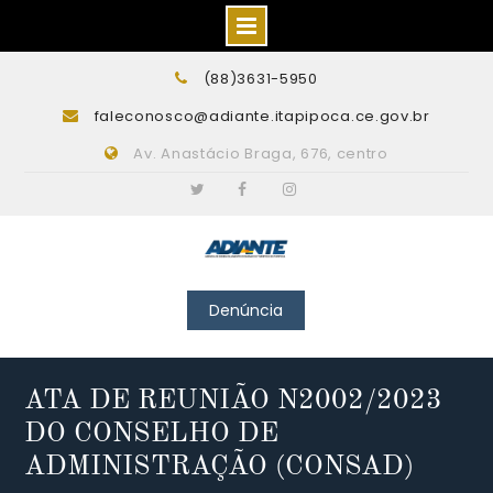
Skip
(88)3631-5950
to
faleconosco@adiante.itapipoca.ce.gov.br
content
Av. Anastácio Braga, 676, centro
Twitter
Facebook
Instagram
Denúncia
ATA DE REUNIÃO N2002/2023
DO CONSELHO DE
ADMINISTRAÇÃO (CONSAD)