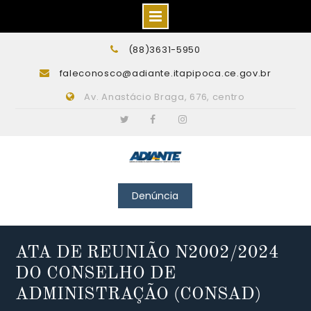
Skip
(88)3631-5950
to
faleconosco@adiante.itapipoca.ce.gov.br
content
Av. Anastácio Braga, 676, centro
Twitter
Facebook
Instagram
Denúncia
ATA DE REUNIÃO N2002/2024
DO CONSELHO DE
ADMINISTRAÇÃO (CONSAD)