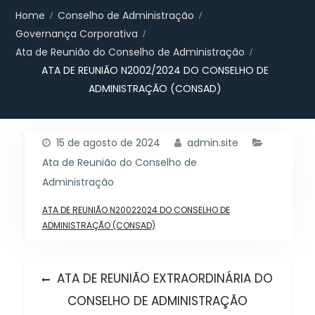
Home
Conselho de Administração
Governança Corporativa
Ata de Reunião do Conselho de Administração
ATA DE REUNIÃO N2002/2024 DO CONSELHO DE
ADMINISTRAÇÃO (CONSAD)
15 de agosto de 2024
admin.site
Ata de Reunião do Conselho de
Administração
ATA DE REUNIÃO N20022024 DO CONSELHO DE
ADMINISTRAÇÃO (CONSAD)
Navegação
Previous
ATA DE REUNIÃO EXTRAORDINÁRIA DO
post:
de
CONSELHO DE ADMINISTRAÇÃO