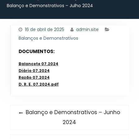
Balanço e Demonstrativos – Julho 2024
16 de abril de 2025
admin.site
Balanços e Demonstrativos
DOCUMENTOS:
Balancete 07.2024
Diário 07.2024
Razão 07.2024
D. R. E. 07.2024.pdf
Navegação
Previous
Balanço e Demonstrativos – Junho
post:
de
2024
Post