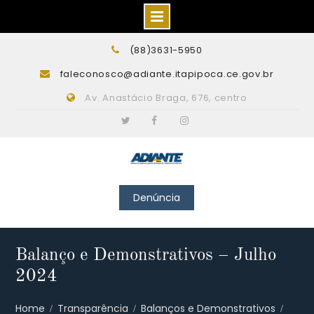
Skip
(88)3631-5950
to
faleconosco@adiante.itapipoca.ce.gov.br
content
Av. Anastácio Braga, 676, centro
Twitter
Facebook
Instagram
Denúncia
Balanço e Demonstrativos – Julho
2024
Home
Transparência
Balanços e Demonstrativos