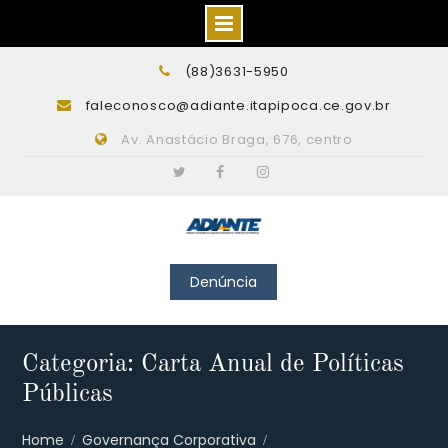
Skip
(88)3631-5950
to
faleconosco@adiante.itapipoca.ce.gov.br
content
Av. Anastácio Braga, 676, centro
Twitter
Facebook
Instagram
Denúncia
Categoria: Carta Anual de Políticas
Públicas
Home
Governança Corporativa