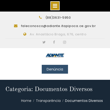
Skip
(88)3631-5950
to
faleconosco@adiante.itapipoca.ce.gov.br
content
Av. Anastácio Braga, 676, centro
Twitter
Facebook
Instagram
Denúncia
Categoria: Documentos Diversos
Home
Transparência
Documentos Diversos