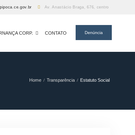
pipoca.ce.gov.br
Av. Anastácio Braga, 676, centro
Denúncia
RNANÇA CORP.
CONTATO
Home
Transparência
Estatuto Social