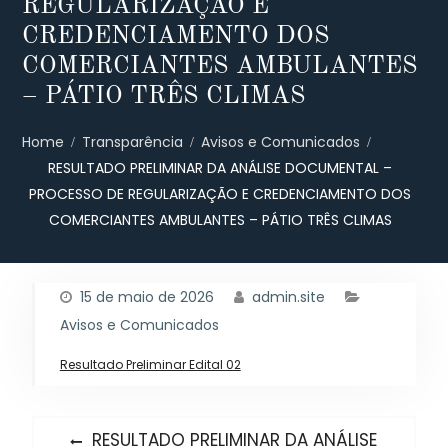
REGULARIZAÇÃO E
CREDENCIAMENTO DOS
COMERCIANTES AMBULANTES
– PÁTIO TRÊS CLIMAS
Home
Transparência
Avisos e Comunicados
RESULTADO PRELIMINAR DA ANÁLISE DOCUMENTAL –
PROCESSO DE REGULARIZAÇÃO E CREDENCIAMENTO DOS
COMERCIANTES AMBULANTES – PÁTIO TRÊS CLIMAS
15 de maio de 2026
admin.site
Avisos e Comunicados
Resultado Preliminar Edital 02
Navegação
Previous
RESULTADO PRELIMINAR DA ANÁLISE