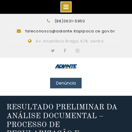
Skip
(88)3631-5950
to
faleconosco@adiante.itapipoca.ce.gov.br
content
Av. Anastácio Braga, 676, centro
Twitter
Facebook
Instagram
Denúncia
RESULTADO PRELIMINAR DA
ANÁLISE DOCUMENTAL –
PROCESSO DE