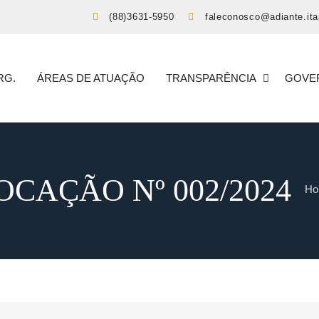
(88)3631-5950
faleconosco@adiante.ita
RG.
ÁREAS DE ATUAÇÃO
TRANSPARÊNCIA
GOVE
CAÇÃO Nº 002/2024
Ho