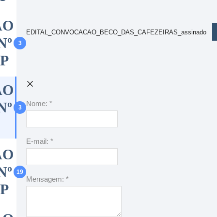
ÃO
EDITAL_CONVOCACAO_BECO_DAS_CAFEZEIRAS_assinado
Nº
3
CP
ÃO
Nº
Nome:
*
3
E-mail:
*
ÃO
Nº
19
Mensagem:
*
CP