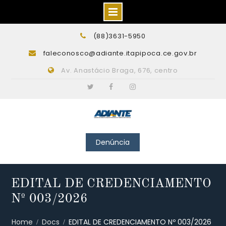
Skip
(88)3631-5950
to
faleconosco@adiante.itapipoca.ce.gov.br
content
Av. Anastácio Braga, 676, centro
Twitter
Facebook
Instagram
Denúncia
EDITAL DE CREDENCIAMENTO
Nº 003/2026
Home
Docs
EDITAL DE CREDENCIAMENTO Nº 003/2026