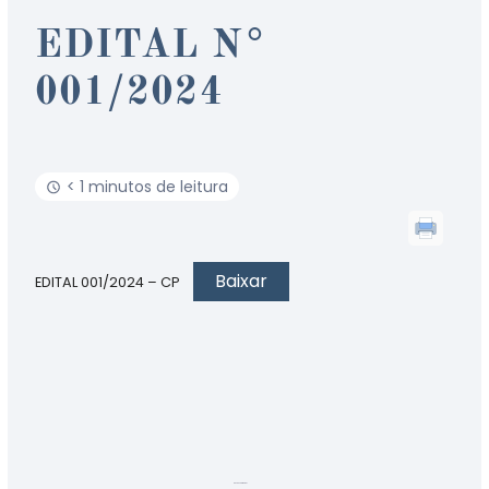
EDITAL N°
001/2024
< 1 minutos de leitura
Baixar
EDITAL 001/2024 – CP
Atualizado em 12 de julho de 2024
Desenvolvido por
BetterDocs