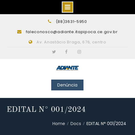
Skip
(88)3631-5950
to
faleconosco@adiante.itapipoca.ce.gov.br
content
Av. Anastácio Braga, 676, centro
Twitter
Facebook
Instagram
Denúncia
EDITAL N° 001/2024
Home
Docs
EDITAL N° 001/2024