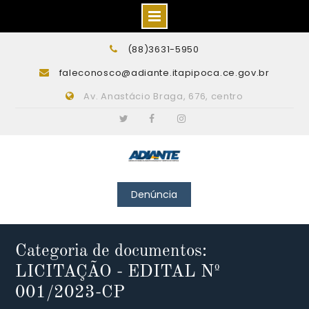
Skip
(88)3631-5950
to
faleconosco@adiante.itapipoca.ce.gov.br
content
Av. Anastácio Braga, 676, centro
Twitter
Facebook
Instagram
Denúncia
Categoria de documentos:
LICITAÇÃO - EDITAL Nº
001/2023-CP